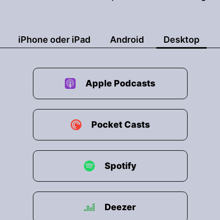
undfünfzig Punkte springen.
tome haben sich fast halbiert.
iPhone oder iPad
Android
Desktop
ch oder Ängste, Anxiety hat sich von sieben auf sechs 
Apple Podcasts
 sich überlegen mit fünf Komma sechs Milliarden Me
g Minuten im Durchschnitt auf Social Media verbrin
ression, die um forty-fünf Prozent gestiegen ist se
Pocket Casts
 Unterschied.
hend beschäftigen wir uns damit, sorgen Social Med
Spotify
dheit.
idenz?
Deezer