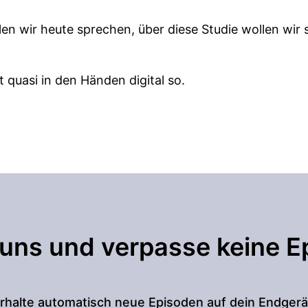
en wir heute sprechen, über diese Studie wollen wir 
zt quasi in den Händen digital so.
meiner Hand, Leute.
die in meiner Hand und ich versuche wirklich das Wicht
möglich vor mir zu geben.
ese Studie, die bahnbrechende Lambert-Studie der Un
 uns und verpasse keine E
Facebook, Instagram, Twitter und TikTok für sieben Ta
zen, sahen ihr wohlbefinden, Ungefähr von wenn du
rhalte automatisch neue Episoden auf dein Endgerä