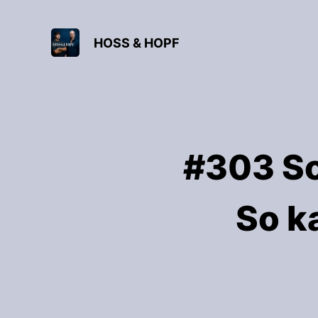
HOSS & HOPF
#303 Soc
So k