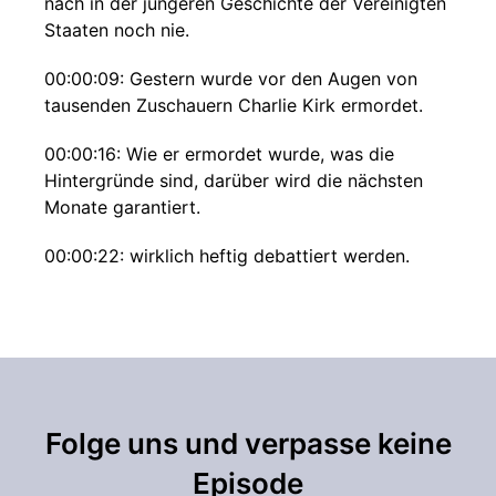
nach in der jüngeren Geschichte der Vereinigten
Staaten noch nie.
00:00:09: Gestern wurde vor den Augen von
tausenden Zuschauern Charlie Kirk ermordet.
00:00:16: Wie er ermordet wurde, was die
Hintergründe sind, darüber wird die nächsten
Monate garantiert.
00:00:22: wirklich heftig debattiert werden.
00:00:24: Die Graben in Amerika zwischen der
linken und der rechten politischen Seite, die sind
sowieso schon sowas von tief.
00:00:30: Das ist noch viel schlimmer, als wir sie
in Deutschland haben.
Folge uns und verpasse keine
Episode
00:00:33: Und die haben sich seit dem gestrigen