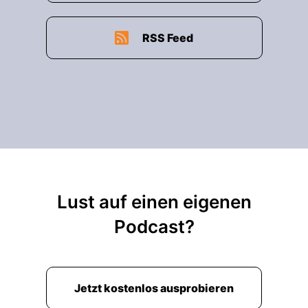
00:01:09: Darum soll es heute gehen.
RSS Feed
00:01:10: In einer Sondersendung unseres
Podcasts, Haus und Hopf.
00:01:13: Mein Name ist Philipp Hopf, mit dabei
Kerasjo Seimpur.
00:01:16: Kieran, wie hast du das erlebt?
00:01:17: Ich grüße dich, Philipp.
Lust auf einen eigenen
00:01:18: Ich grüße alle Podcast-Hörer.
Podcast?
00:01:19: Also ich war wirklich einfach nur
schockiert.
Jetzt kostenlos ausprobieren
00:01:24: Mir hat ein Freund von mir auf
Telegram geschrieben und gesagt, der unseren